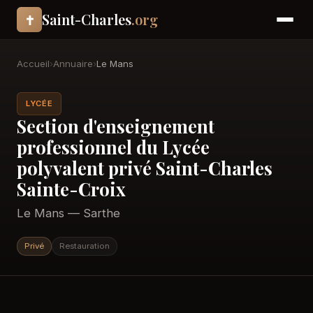
Saint-Charles
.org
✝
Accueil
›
Annuaire
›
Le Mans
LYCÉE
Section d'enseignement
professionnel du Lycée
polyvalent privé Saint-Charles
Sainte-Croix
Le Mans — Sarthe
Privé
Restauration